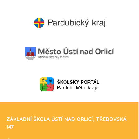
ZÁKLADNÍ ŠKOLA ÚSTÍ NAD ORLICÍ, TŘEBOVSKÁ
147