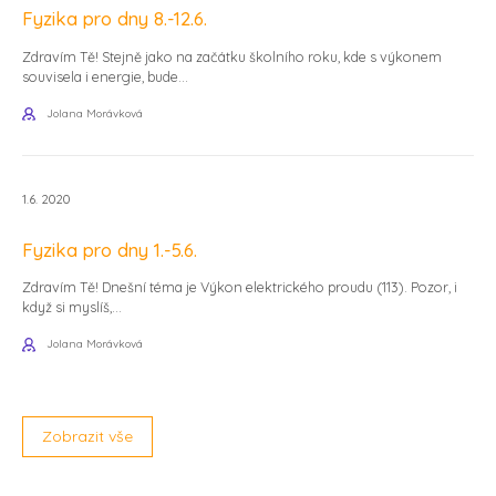
Fyzika pro dny 8.-12.6.
Zdravím Tě! Stejně jako na začátku školního roku, kde s výkonem
souvisela i energie, bude...
Jolana Morávková
1.6. 2020
Fyzika pro dny 1.-5.6.
Zdravím Tě! Dnešní téma je Výkon elektrického proudu (113). Pozor, i
když si myslíš,...
Jolana Morávková
Zobrazit vše