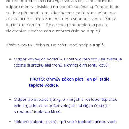
elektrospotřebičích často využívá. A sice, že se hodnota
odporu mění v závislosti na teplotě součástky. Tohoto faktu
se dá využít např. tam, kde chceme „pohlídat“ teplotu a v
závislosti na ni něco zapnout nebo vypnout. Nebo některé
digitální teploměry – čidlo reaguje na teplotu a pak to
elektronika přechroustá a zobrazí čísla na displeji.
Přečti si text v učebnici. Do sešitu pod nadpis
napiš
:
Odpor kovových vodičů – s rostoucí teplotou se zvětšuje
(častější srážky elektronů s kmitajícími ionty kovů)
PROTO: Ohmův zákon platí jen při stálé
teplotě vodiče.
Odpor polovodičů (látky, u kterých s rostoucí teplotou
velmi rychle roste počet volných nabitých částic) –
s rostoucí teplotou klesá
Některé izolanty (sklo) – při velké teplotě začnou vodit