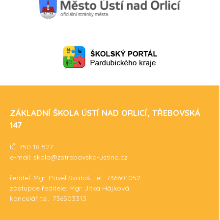
ZÁKLADNÍ ŠKOLA ÚSTÍ NAD ORLICÍ, TŘEBOVSKÁ
147
IČ: 750 18 527
e-mail: skola@zstrebovska-ustino.cz
ředitel: Mgr. Pavel Svatoš, tel.: 736601052
zástupce ředitele: Mgr. Jitka Hájková
kancelář tel.: 736503313