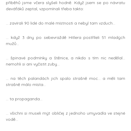
příběhů jsme včera slyšeli hodně. Když jsem se po návratu
deváťáků zeptal, vzpomínali třeba takto:
… zavírali 90 lidé do malé místnosti a nebyl tam vzduch…
… když 3 dny po sebevraždě Hitlera postříleli 51 mladých
mužů…
… špinavé podmínky a štěnice, a nikdo s tím nic nedělal…
nemohli si ani vyčistit zuby…
… na těch palandách jich spalo strašně moc… a měli tam
strašně málo místa…
… ta propaganda…
… všichni si museli mýt obličej z jednoho umyvadla ve stejné
vodě…