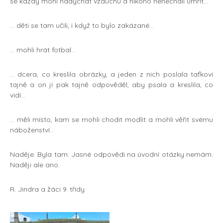
se každý mohl nadýchat vzduchu a nikoho nenechali umřít…
… děti se tam učili, i když to bylo zakázané…
… mohli hrát fotbal…
… dcera, co kreslila obrázky, a jeden z nich poslala taťkovi
tajně a on jí pak tajně odpověděl, aby psala a kreslila, co
vidí…
… měli místo, kam se mohli chodit modlit a mohli věřit svému
náboženství…
Naděje. Byla tam. Jasné odpovědi na úvodní otázky nemám.
Naději ale ano.
R. Jindra a žáci 9. třídy