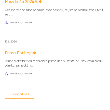
Mezi hřišti 2026💪🍀
Úžasná věc se zase podařila. Moc nás těší, že jste se s námi smáli, těšili
se a...
Hana Svojanovská
17.6. 2026
Prima Potštejn🍀
Druhá a čtvrtá třída měla dnes prima den v Potštejně. Návštěvu hradu,
zámku, zámeckého...
Hana Svojanovská
Zobrazit vše