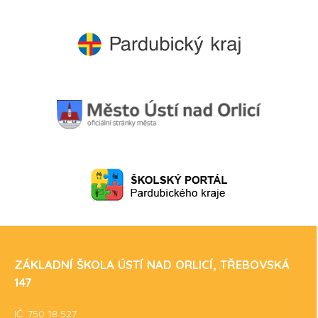
ZÁKLADNÍ ŠKOLA ÚSTÍ NAD ORLICÍ, TŘEBOVSKÁ
147
IČ: 750 18 527