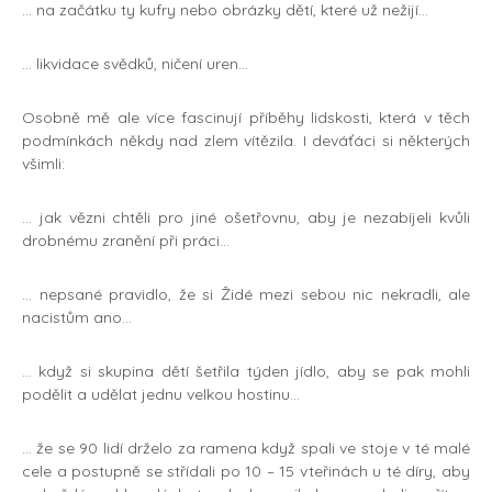
… na začátku ty kufry nebo obrázky dětí, které už nežijí…
… likvidace svědků, ničení uren…
Osobně mě ale více fascinují příběhy lidskosti, která v těch
podmínkách někdy nad zlem vítězila. I deváťáci si některých
všimli:
… jak vězni chtěli pro jiné ošetřovnu, aby je nezabíjeli kvůli
drobnému zranění při práci…
… nepsané pravidlo, že si Židé mezi sebou nic nekradli, ale
nacistům ano…
… když si skupina dětí šetřila týden jídlo, aby se pak mohli
podělit a udělat jednu velkou hostinu…
… že se 90 lidí drželo za ramena když spali ve stoje v té malé
cele a postupně se střídali po 10 – 15 vteřinách u té díry, aby