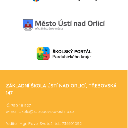
ZÁKLADNÍ ŠKOLA ÚSTÍ NAD ORLICÍ, TŘEBOVSKÁ
147
IČ: 750 18 527
e-mail: skola@zstrebovska-ustino.cz
ředitel: Mgr. Pavel Svatoš, tel.: 736601052