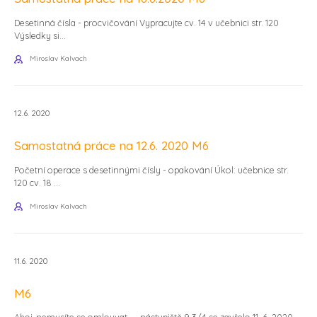
Desetinná čísla - procvičování Vypracujte cv. 14 v učebnici str. 120
Výsledky si...
Miroslav Kalvach
12.6. 2020
Samostatná práce na 12.6. 2020 M6
Početní operace s desetinnými čísly - opakování Úkol: učebnice str.
120 cv. 18 ...
Miroslav Kalvach
11.6. 2020
M6