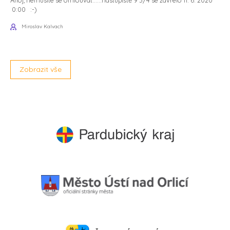
Ahoj, nemusíte se omlouvat......nástupiště 9 3/4 se zavřelo 11. 6. 2020
0:00 :-)
Miroslav Kalvach
Zobrazit vše