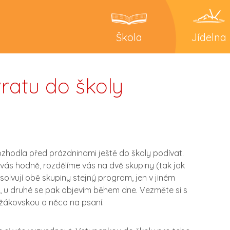
Škola
Jídelna
ratu do školy
ozhodla před prázdninami ještě do školy podívat.
vás hodně, rozdělíme vás na dvě skupiny (tak jak
bsolvují obě skupiny stejný program, jen v jiném
 u druhé se pak objevím během dne. Vezměte si s
, žákovskou a něco na psaní.