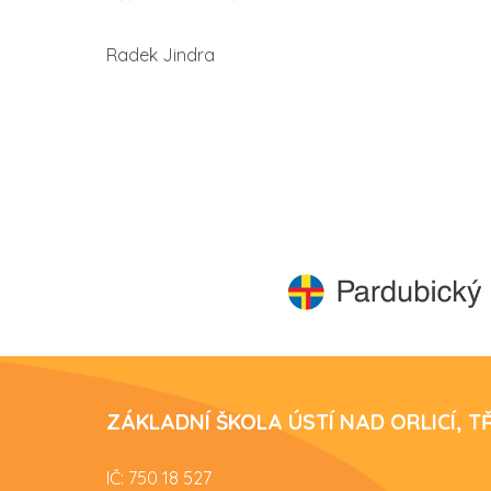
Radek Jindra
ZÁKLADNÍ ŠKOLA ÚSTÍ NAD ORLICÍ, 
IČ: 750 18 527