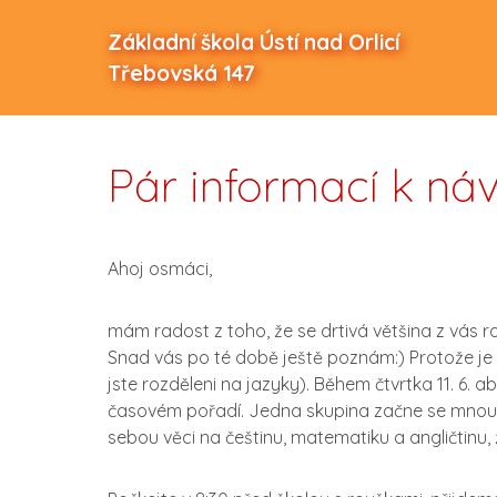
Základní škola Ústí nad Orlicí
Třebovská 147
Pár informací k náv
Ahoj osmáci,
mám radost z toho, že se drtivá většina z vás r
Snad vás po té době ještě poznám:) Protože je 
jste rozděleni na jazyky). Během čtvrtka 11. 6. a
časovém pořadí. Jedna skupina začne se mnou,
sebou věci na češtinu, matematiku a angličtinu