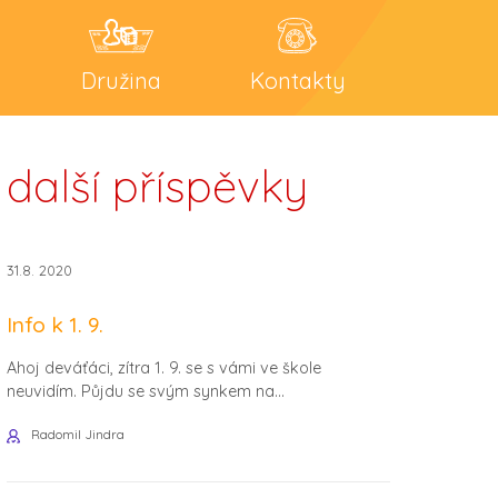
Družina
Kontakty
další příspěvky
31.8. 2020
Info k 1. 9.
Ahoj deváťáci, zítra 1. 9. se s vámi ve škole
neuvidím. Půjdu se svým synkem na...
Radomil Jindra