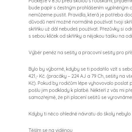
Počkejte v 8:30 před školou s rouškami, přijde
bude papír s čestným prohlášením vyplněným a
nemůžeme pustit. Pravidla, která je potřeba d
důvodů není možné normálně používat tvoji skříňk
skříňku už dál nebudeš používat. Přezůvky si od
s sebou klíček od skříňky a nějakou tašku na odn
Výběr peněz na sešity a pracovní sešity pro příš
Bylo by výborné, kdyby se ti podařilo vzít s seb
421,- Kč. (pracáky – 224 AJ a 79 Ch, sešity na vš
Kč). Pokud by rodičům lépe vyhovovalo poslat p
pošlu jim podklady k platbě. Někteří z vás mi př
samozřejmě, že při placení sešitů se vyrovnáme 
Kdyby ti něco ohledně návratu do školy nebylo
Těším se na viděnou