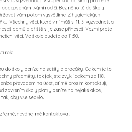
me si vás vyzvednout. Vstupenkou do školy pro tebe
 podepsaným tvými rodiči. Bez něho tě do školy
održovat vám potom vysvětlíme. Z hygienických
u. Všechny věci, které v ní máš si 11. 3. vyzvedneš, a
neseš domů a příště si je zase přineseš. Vezmi proto
ešení věcí. Ve škole budete do 11:30.
tí rok:
ou do školy peníze na sešity a pracáky. Celkem je to
echny předměty, tak jak jste zvyklí celkem za 118,-
eníze převodem na účet, ať mě prosím kontaktují,
ed zavřením školy platily peníze na nějaké akce,
tak, aby vše sedělo.
 zřejmé, neváhej mě kontaktovat