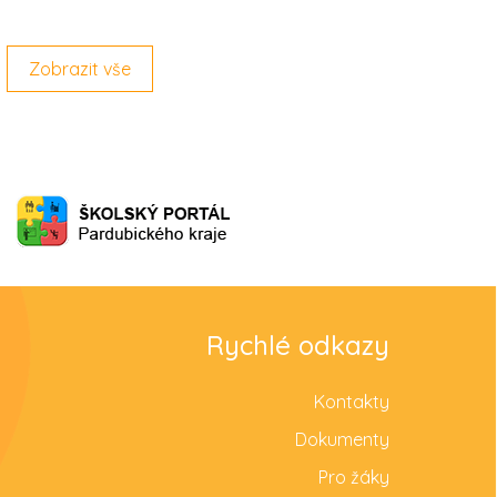
Zobrazit vše
Rychlé odkazy
Kontakty
Dokumenty
Pro žáky