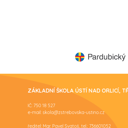
ZÁKLADNÍ ŠKOLA ÚSTÍ NAD ORLICÍ, 
IČ: 750 18 527
e-mail: skola@zstrebovska-ustino.cz
ředitel: Mgr. Pavel Svatoš, tel.: 736601052