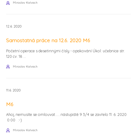
Miroslav Kalvach
12.6. 2020
Samostatná práce na 12.6. 2020 M6
Početní operace s desetinnými čísly - opakování Úkol: učebnice str.
120 cv. 18 ...
Miroslav Kalvach
11.6. 2020
M6
Ahoj, nemusíte se omlouvat......nástupiště 9 3/4 se zavřelo 11. 6. 2020
0:00 :-)
Miroslav Kalvach