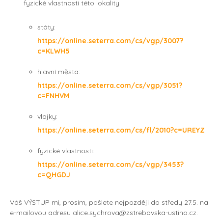
fyzické vlastnosti této lokality
státy:
https://online.seterra.com/cs/vgp/3007?
c=KLWH5
hlavní města:
https://online.seterra.com/cs/vgp/3051?
c=FNHVM
vlajky:
https://online.seterra.com/cs/fl/2010?c=UREYZ
fyzické vlastnosti:
https://online.seterra.com/cs/vgp/3453?
c=QHGDJ
Váš VÝSTUP mi, prosím, pošlete nejpozději do středy 27.5. na
e-mailovou adresu alice.sychrova@zstrebovska-ustino.cz.