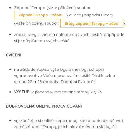
Západní Evropa (vizte přiložený soubor:
) a Státy západní Evropy
Západní Evropa – zápis
(vizte přiložený soubor:
)
Státy západní Evropy – zápis
zápisy si vytiskněte a nalepte do svých sešitů, popřípadě
si je přepište do svých sešitů
CVIČENÍ
na základě zápisů výše byste měli být schopni
vypracovat ve Vašem pracovním sešitě Taktik celou
stranu 22 a 23 (nadpis „Západní Evropa“)
VÝSTUP:
vyfocené vypracované strany 22, 23
DOBROVOLNÁ ONLINE PROCVIČOVÁNÍ
vyzkoušejte si online slepé mapy, kde budete označovat
země západní Evropy, jejich hlavní města a vlajky, či