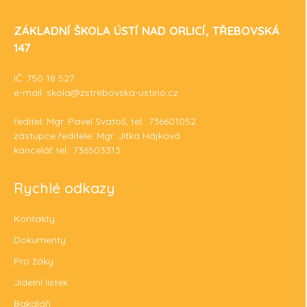
ZÁKLADNÍ ŠKOLA ÚSTÍ NAD ORLICÍ, TŘEBOVSKÁ
147
IČ: 750 18 527
e-mail: skola@zstrebovska-ustino.cz
ředitel: Mgr. Pavel Svatoš, tel.: 736601052
zástupce ředitele: Mgr. Jitka Hájková
kancelář tel.: 736503313
Rychlé odkazy
Kontakty
Dokumenty
Pro žáky
Jídelní lístek
Bakaláři