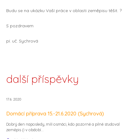
Budu se na ukázku Vaší práce v oblasti zeměpisu těšit. ?
S pozdravem
pí. uč. Sychrová
další příspěvky
17.6. 2020
Domácí příprava 15.-21.6.2020 (Sychrová)
Dobrý den naposledy, milí osmáci, kdo pozorně a pilně studoval
zeměpis (i v období...