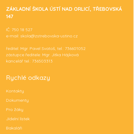
ZÁKLADNÍ ŠKOLA ÚSTÍ NAD ORLICÍ, TŘEBOVSKÁ
147
IČ: 750 18 527
e-mail: skola@zstrebovska-ustino.cz
ředitel: Mgr. Pavel Svatoš, tel.: 736601052
zástupce ředitele: Mgr. Jitka Hájková
kancelář tel.: 736503313
Rychlé odkazy
Kontakty
Dokumenty
Pro žáky
Jídelní lístek
Bakaláři