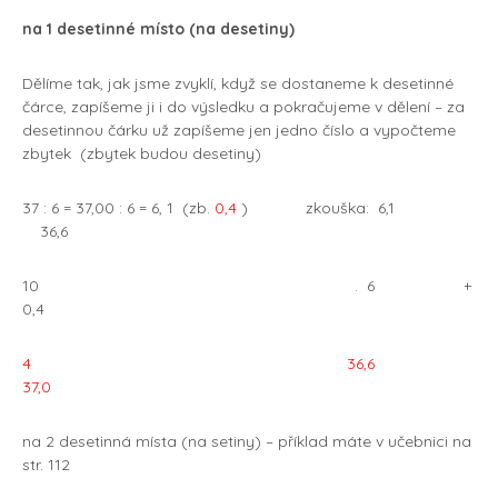
na 1 desetinné místo (na desetiny)
Dělíme tak, jak jsme zvyklí, když se dostaneme k desetinné
čárce, zapíšeme ji i do výsledku a pokračujeme v dělení – za
desetinnou čárku už zapíšeme jen jedno číslo a vypočteme
zbytek (zbytek budou desetiny)
37 : 6 = 37,00 : 6 = 6, 1 (zb.
0,4
) zkouška: 6,1
36,6
10 . 6 +
0,4
4 36,6
37,0
na 2 desetinná místa (na setiny) – příklad máte v učebnici na
str. 112