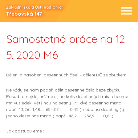
Základní škola Ústí nad Orlicí
Třebovská 147
Samostatná práce na 12.
5. 2020 M6
Dělení a násobení desetinných čísel – dělení DČ se zbytkem
Ne vždy se nám podaří dělit desetinné číslo beze zbytku.
Pokud to nejde, určíme si, na kolik desetinných míst chceme
mít výsledek. Většinou na setiny (tj. dvě desetinná místa
např. 13,26….1,48….. 654,07 ……. 0,42 ) nebo na desetiny (tj.
jedno desetinné místo ( např. 46,2 256,9 0,6 )
Jak postupujeme :