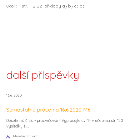
úkol : str. 112 B2 příklady a) b) c) d)
další příspěvky
16.6. 2020
Samostatná práce na 16.6.2020 M6
Desetinná čísla - procvičování Vypracujte cv. 14 v učebnici str. 120
Výsledky si...
Miroslav Kalvach