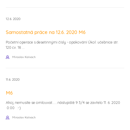
12.6. 2020
Samostatná práce na 12.6. 2020 M6
Početní operace s desetinnými čísly - opakování Úkol: učebnice str.
120 cv. 18 ...
Miroslav Kalvach
11.6. 2020
M6
Ahoj, nemusíte se omlouvat......nástupiště 9 3/4 se zavřelo 11. 6. 2020
0:00 :-)
Miroslav Kalvach