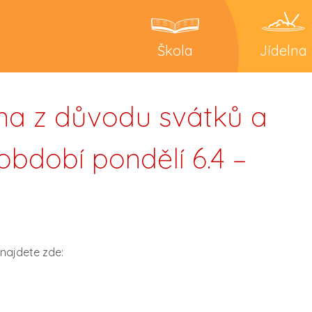
Škola
Jídelna
a z důvodu svátků a
období pondělí 6.4 –
 najdete zde: