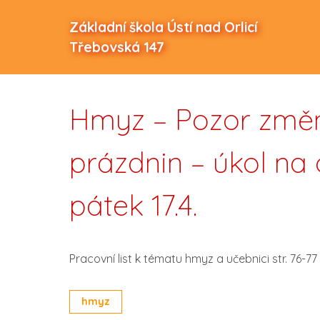
Základní škola Ústí nad Orlicí
Třebovská 147
Hmyz – Pozor změn
prázdnin – úkol na 
pátek 17.4.
Pracovní list k tématu hmyz a učebnici str. 76-77
hmyz