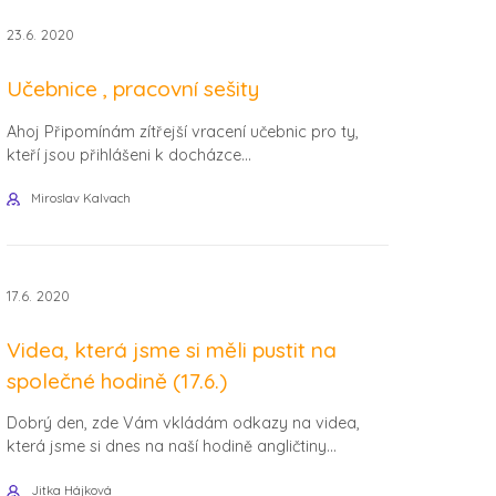
23.6. 2020
Učebnice , pracovní sešity
Ahoj Připomínám zítřejší vracení učebnic pro ty,
kteří jsou přihlášeni k docházce...
Miroslav Kalvach
17.6. 2020
Videa, která jsme si měli pustit na
společné hodině (17.6.)
Dobrý den, zde Vám vkládám odkazy na videa,
která jsme si dnes na naší hodině angličtiny...
Jitka Hájková