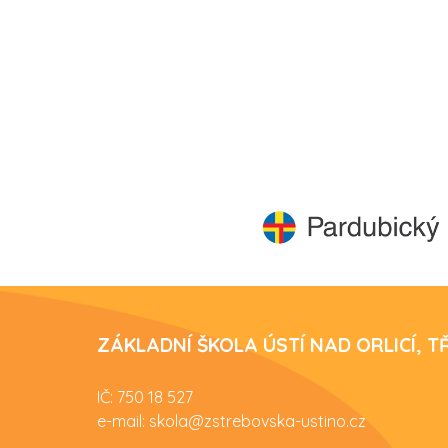
ZÁKLADNÍ ŠKOLA ÚSTÍ NAD ORLICÍ, 
IČ: 750 18 527
e-mail: skola@zstrebovska-ustino.cz