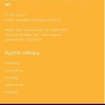
147
IČ: 750 18 527
e-mail: skola@zstrebovska-ustino.cz
ředitel: Mgr. Pavel Svatoš, tel.: 736601052
zástupce ředitele: Mgr. Jitka Hájková
kancelář tel.: 736503313
Rychlé odkazy
Kontakty
Dokumenty
Pro žáky
Jídelní lístek
Bakaláři