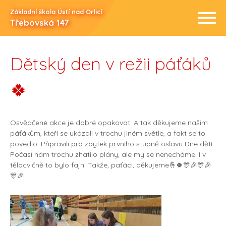
Základní škola Ústí nad Orlicí
Třebovská 147
Dětský den v režii páťáků
🍀
Osvědčené akce je dobré opakovat. A tak děkujeme našim
páťákům, kteří se ukázali v trochu jiném světle, a fakt se to
povedlo. Připravili pro zbytek prvního stupně oslavu Dne dětí.
Počasí nám trochu zhatilo plány, ale my se nenecháme. I v
tělocvičně to bylo fajn. Takže, paťáci, děkujeme🤞🍀🎊🎉🎊🎉
🎊🎉