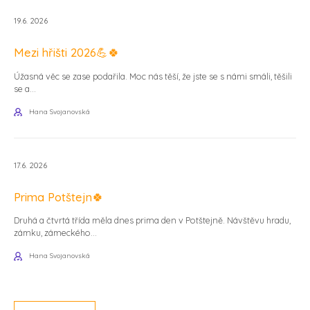
19.6. 2026
Mezi hřišti 2026💪🍀
Úžasná věc se zase podařila. Moc nás těší, že jste se s námi smáli, těšili
se a...
Hana Svojanovská
17.6. 2026
Prima Potštejn🍀
Druhá a čtvrtá třída měla dnes prima den v Potštejně. Návštěvu hradu,
zámku, zámeckého...
Hana Svojanovská