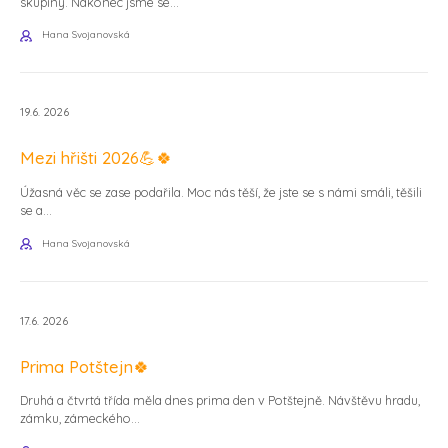
skupiny. Nakonec jsme se...
Hana Svojanovská
19.6. 2026
Mezi hřišti 2026💪🍀
Úžasná věc se zase podařila. Moc nás těší, že jste se s námi smáli, těšili
se a...
Hana Svojanovská
17.6. 2026
Prima Potštejn🍀
Druhá a čtvrtá třída měla dnes prima den v Potštejně. Návštěvu hradu,
zámku, zámeckého...