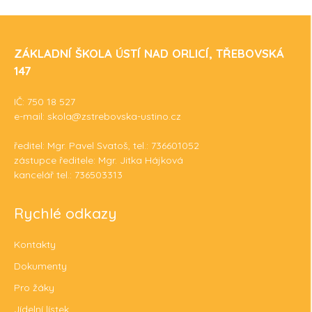
ZÁKLADNÍ ŠKOLA ÚSTÍ NAD ORLICÍ, TŘEBOVSKÁ
147
IČ: 750 18 527
e-mail: skola@zstrebovska-ustino.cz
ředitel: Mgr. Pavel Svatoš, tel.: 736601052
zástupce ředitele: Mgr. Jitka Hájková
kancelář tel.: 736503313
Rychlé odkazy
Kontakty
Dokumenty
Pro žáky
Jídelní lístek