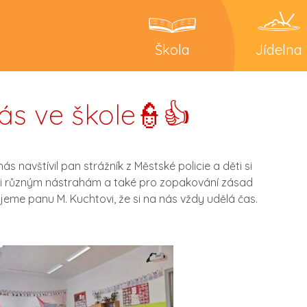
Škola
Jídelna
nás ve škole👮👍
ás navštívil pan strážník z Městské policie a děti si
oti různým nástrahám a také pro zopakování zásad
eme panu M. Kuchtovi, že si na nás vždy udělá čas.