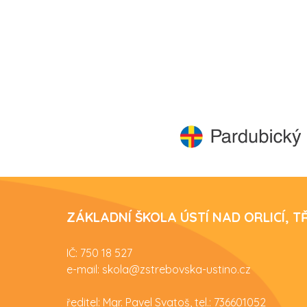
ZÁKLADNÍ ŠKOLA ÚSTÍ NAD ORLICÍ, 
IČ: 750 18 527
e-mail: skola@zstrebovska-ustino.cz
ředitel: Mgr. Pavel Svatoš, tel.: 736601052