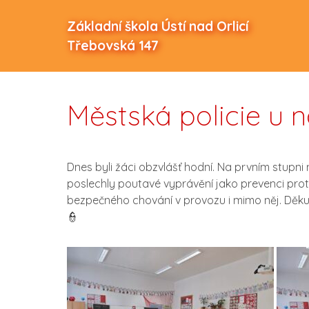
Základní škola Ústí nad Orlicí
Třebovská 147
Městská policie u 
Dnes byli žáci obzvlášť hodní. Na prvním stupni n
poslechly poutavé vyprávění jako prevenci pr
bezpečného chování v provozu i mimo něj. Děkuj
👮