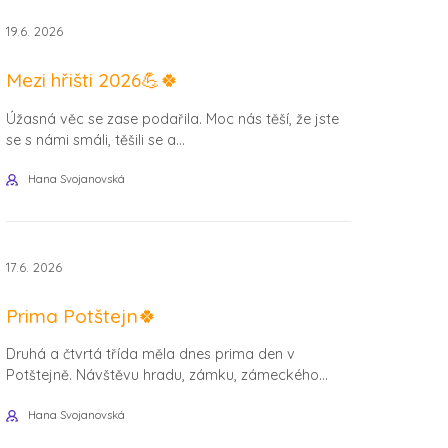
19.6. 2026
Mezi hřišti 2026💪🍀
Úžasná věc se zase podařila. Moc nás těší, že jste
se s námi smáli, těšili se a...
Hana Svojanovská
17.6. 2026
Prima Potštejn🍀
Druhá a čtvrtá třída měla dnes prima den v
Potštejně. Návštěvu hradu, zámku, zámeckého...
Hana Svojanovská