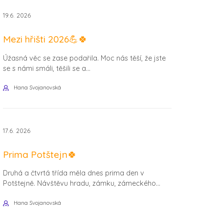
19.6. 2026
Mezi hřišti 2026💪🍀
Úžasná věc se zase podařila. Moc nás těší, že jste
se s námi smáli, těšili se a...
Hana Svojanovská
17.6. 2026
Prima Potštejn🍀
Druhá a čtvrtá třída měla dnes prima den v
Potštejně. Návštěvu hradu, zámku, zámeckého...
Hana Svojanovská