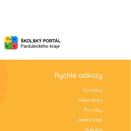
Rychlé odkazy
Kontakty
Dokumenty
Pro žáky
Jídelní lístek
Bakaláři