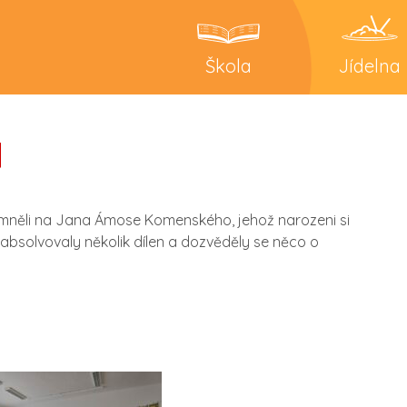
Škola
Jídelna

omněli na Jana Ámose Komenského, jehož narozeni si
absolvovaly několik dílen a dozvěděly se něco o