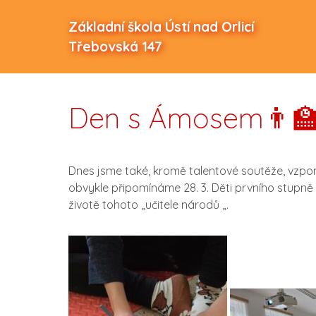
Základní škola Ústí nad Orlicí
Třebovská 147
Den s Ámosem👨‍
Dnes jsme také, kromě talentové soutěže, vzp
obvykle připomínáme 28. 3. Děti prvního stupně 
životě tohoto „učitele národů „.