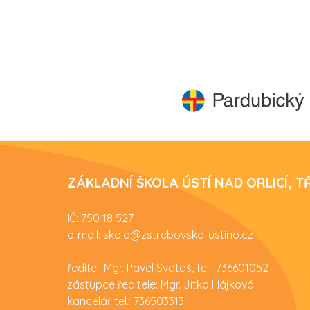
ZÁKLADNÍ ŠKOLA ÚSTÍ NAD ORLICÍ, 
IČ: 750 18 527
e-mail: skola@zstrebovska-ustino.cz
ředitel: Mgr. Pavel Svatoš, tel.: 736601052
zástupce ředitele: Mgr. Jitka Hájková
kancelář tel.: 736503313