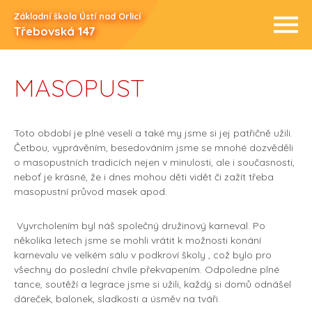
Základní škola Ústí nad Orlicí
Třebovská 147
MASOPUST
Toto období je plné veselí a také my jsme si jej patřičně užili.
Četbou, vyprávěním, besedováním jsme se mnohé dozvěděli
o masopustních tradicích nejen v minulosti, ale i současnosti,
neboť je krásné, že i dnes mohou děti vidět či zažít třeba
masopustní průvod masek apod.
Vyvrcholením byl náš společný družinový karneval. Po
několika letech jsme se mohli vrátit k možnosti konání
karnevalu ve velkém sálu v podkroví školy , což bylo pro
všechny do poslední chvíle překvapením. Odpoledne plné
tance, soutěží a legrace jsme si užili, každý si domů odnášel
dáreček, balonek, sladkosti a úsměv na tváři.