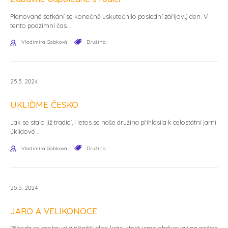
Plánované setkání se konečně uskutečnilo poslední zářijový den. V
tento podzimní čas...
Vladimíra Gabková
Družina
25.5. 2024
UKLIĎME ČESKO
Jak se stalo již tradicí, i letos se naše družina přihlásila k celostátní jarní
úklidové...
Vladimíra Gabková
Družina
25.5. 2024
JARO A VELIKONOCE