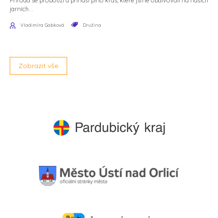
Příroda se probouzí a přináší plno krás, které jsme obdivovali na našich
jarních...
Vladimíra Gabková
Družina
Zobrazit vše