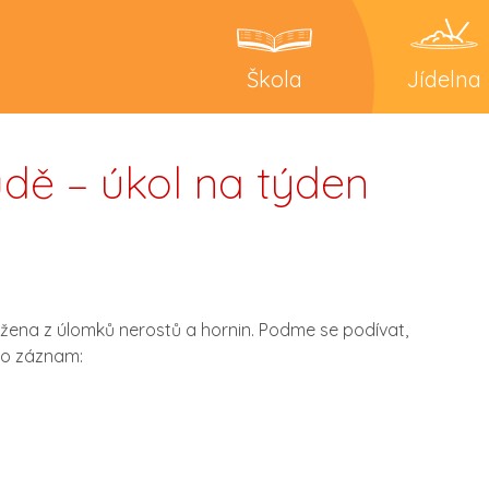
Škola
Jídelna
ůdě – úkol na týden
ložena z úlomků nerostů a hornin. Podme se podívat,
nto záznam: