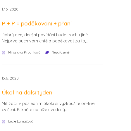
17.6. 2020
P + P = poděkování + přání
Dobrý den, dnešní povídání bude trochu jiné.
Nejprve bych vám chtěla poděkovat za to,...
Miroslava Kroulíková
Nezařazené
15.6. 2020
Úkol na další týden
Milí žáci, v posledním úkolu si vyzkoušíte on-line
cvičení. Klikněte na níže uvedený...
Lucie Lamačová