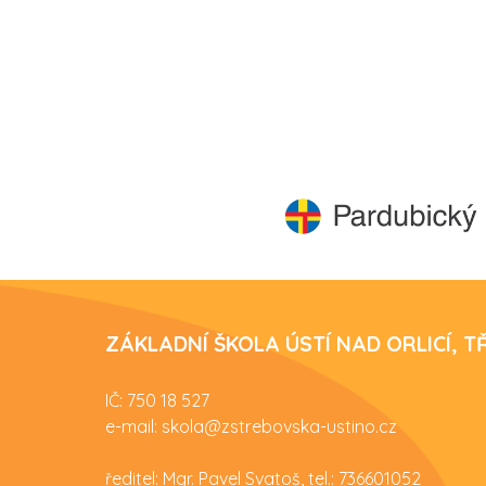
ZÁKLADNÍ ŠKOLA ÚSTÍ NAD ORLICÍ, 
IČ: 750 18 527
e-mail: skola@zstrebovska-ustino.cz
ředitel: Mgr. Pavel Svatoš, tel.: 736601052