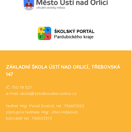
ZÁKLADNÍ ŠKOLA ÚSTÍ NAD ORLICÍ, TŘEBOVSKÁ
147
IČ: 750 18 527
e-mail: skola@zstrebovska-ustino.cz
ředitel: Mgr. Pavel Svatoš, tel.: 736601052
zástupce ředitele: Mgr. Jitka Hájková
kancelář tel.: 736503313