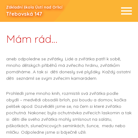
Základní škola Ústí nad Orlicí
Třebovská 147
Mám rád…
aneb odpoledne se zvířátky. Lidé a zvířátka patří k sobě,
mnoho dětských příběhů má zvířecího hrdinu, zvířátkům
pomáháme…A tak si děti donesly své plyšáky. Každý ostatní
děti seznámil se svým zvířecím kamarádem.
Prohlédli jsme mnoho knih, rozmístili svá zvířátka podle
obydlí – medvědi obsadili brloh, psi boudu a domov, kočka
pelíšek apod. Dozvěděli jsme se, na čem si které zvířátko
pochutná. Nakonec byla ochutnávka zvířecích laskomin a tak
si děti dle svého zvířátka mohly smlsnout na salátu,
piškotkách, slunečnicových semínkách, šunce, medu nebo
mlíčku. Odpoledne jsme si báječně užili.