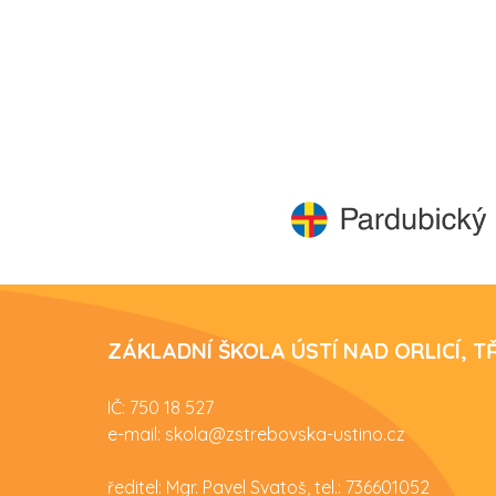
ZÁKLADNÍ ŠKOLA ÚSTÍ NAD ORLICÍ, 
IČ: 750 18 527
e-mail: skola@zstrebovska-ustino.cz
ředitel: Mgr. Pavel Svatoš, tel.: 736601052