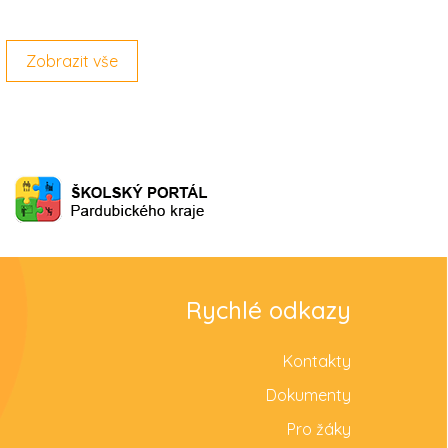
Zobrazit vše
Rychlé odkazy
Kontakty
Dokumenty
Pro žáky