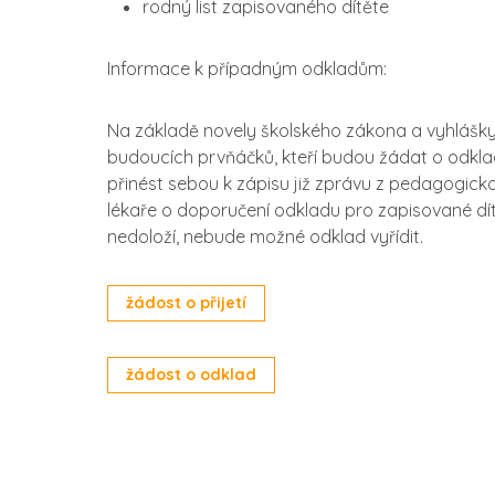
rodný list zapisovaného dítěte
Informace k případným odkladům:
Na základě novely školského zákona a vyhlášk
budoucích prvňáčků, kteří budou žádat o odklad 
přinést sebou k zápisu již zprávu z pedagogic
lékaře o doporučení odkladu pro zapisované dí
nedoloží, nebude možné odklad vyřídit.
žádost o přijetí
žádost o odklad