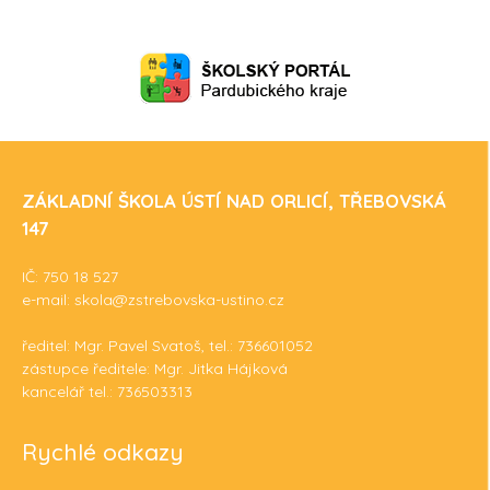
ZÁKLADNÍ ŠKOLA ÚSTÍ NAD ORLICÍ, TŘEBOVSKÁ
147
IČ: 750 18 527
e-mail: skola@zstrebovska-ustino.cz
ředitel: Mgr. Pavel Svatoš, tel.: 736601052
zástupce ředitele: Mgr. Jitka Hájková
kancelář tel.: 736503313
Rychlé odkazy