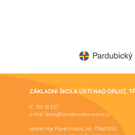
ZÁKLADNÍ ŠKOLA ÚSTÍ NAD ORLICÍ, 
IČ: 750 18 527
e-mail: skola@zstrebovska-ustino.cz
ředitel: Mgr. Pavel Svatoš, tel.: 736601052