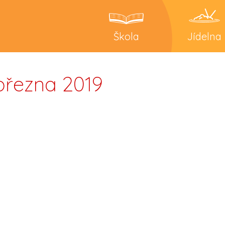
Škola
Jídelna
března 2019