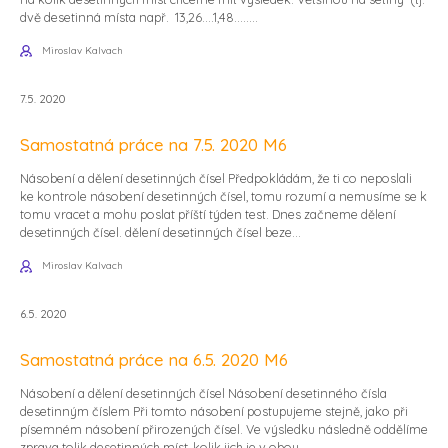
dvě desetinná místa např. 13,26....1,48........
Miroslav Kalvach
7.5. 2020
Samostatná práce na 7.5. 2020 M6
Násobení a dělení desetinných čísel Předpokládám, že ti co neposlali
ke kontrole násobení desetinných čísel, tomu rozumí a nemusíme se k
tomu vracet a mohu poslat příští týden test. Dnes začneme dělení
desetinných čísel. dělení desetinných čísel beze...
Miroslav Kalvach
6.5. 2020
Samostatná práce na 6.5. 2020 M6
Násobení a dělení desetinných čísel Násobení desetinného čísla
desetinným číslem Při tomto násobení postupujeme stejně, jako při
písemném násobení přirozených čísel. Ve výsledku následně oddělíme
zprava tolik desetinných míst, kolik jich je v obou...