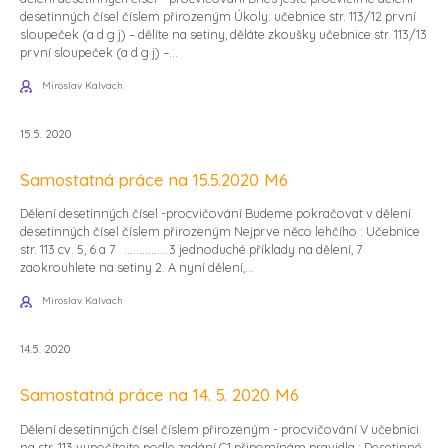
desetinných čísel číslem přirozeným Úkoly: učebnice str. 113/12 první
sloupeček (a d g j) – dělíte na setiny, děláte zkoušky učebnice str. 113/13
první sloupeček (a d g j) –...
Miroslav Kalvach
15.5. 2020
Samostatná práce na 15.5.2020 M6
Dělení desetinných čísel -procvičování Budeme pokračovat v dělení
desetinných čísel číslem přirozeným Nejprve něco lehčího : Učebnice
str. 113 cv. 5, 6 a 7 .............. 3 jednoduché příklady na dělení, 7
zaokrouhlete na setiny 2. A nyní dělení,...
Miroslav Kalvach
14.5. 2020
Samostatná práce na 14. 5. 2020 M6
Dělení desetinných čísel číslem přirozeným - procvičování V učebnici
na str. 113 vypočítejte podle zadání C1 připomínám pravidla : Desetinné