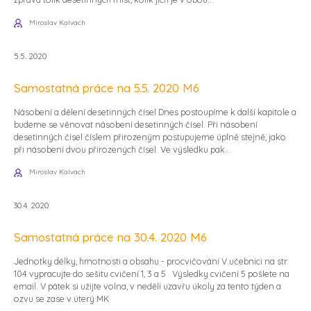
Miroslav Kalvach
5.5. 2020
Samostatná práce na 5.5. 2020 M6
Násobení a dělení desetinných čísel Dnes postoupíme k další kapitole a
budeme se věnovat násobení desetinných čísel. Při násobení
desetinných čísel číslem přirozeným postupujeme úplně stejně, jako
při násobení dvou přirozených čísel. Ve výsledku pak...
Miroslav Kalvach
30.4. 2020
Samostatná práce na 30.4. 2020 M6
Jednotky délky, hmotnosti a obsahu - procvičování V učebnici na str.
104 vypracujte do sešitu cvičení 1, 3 a 5 . Výsledky cvičení 5 pošlete na
email. V pátek si užijte volna, v neděli uzavřu úkoly za tento týden a
ozvu se zase v úterý MK