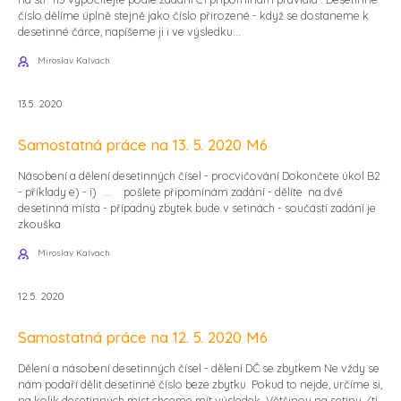
číslo dělíme úplně stejně jako číslo přirozené - když se dostaneme k
desetinné čárce, napíšeme ji i ve výsledku...
Miroslav Kalvach
13.5. 2020
Samostatná práce na 13. 5. 2020 M6
Násobení a dělení desetinných čísel - procvičování Dokončete úkol B2
- příklady e) - i) .... pošlete připomínám zadání - dělíte na dvě
desetinná místa - případný zbytek bude v setinách - součástí zadání je
zkouška
Miroslav Kalvach
12.5. 2020
Samostatná práce na 12. 5. 2020 M6
Dělení a násobení desetinných čísel - dělení DČ se zbytkem Ne vždy se
nám podaří dělit desetinné číslo beze zbytku. Pokud to nejde, určíme si,
na kolik desetinných míst chceme mít výsledek. Většinou na setiny (tj.