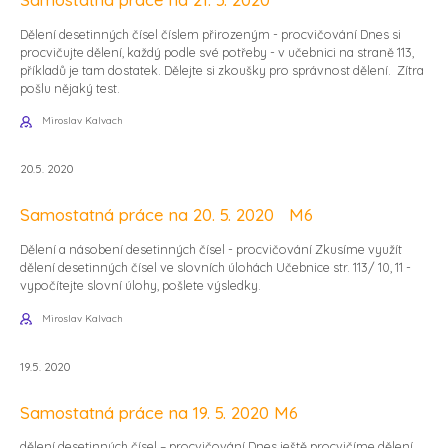
Dělení desetinných čísel číslem přirozeným - procvičování Dnes si
procvičujte dělení, každý podle své potřeby - v učebnici na straně 113,
příkladů je tam dostatek. Dělejte si zkoušky pro správnost dělení. Zítra
pošlu nějaký test.
Miroslav Kalvach
20.5. 2020
Samostatná práce na 20. 5. 2020 M6
Dělení a násobení desetinných čísel - procvičování Zkusíme využít
dělení desetinných čísel ve slovních úlohách Učebnice str. 113/ 10, 11 -
vypočítejte slovní úlohy, pošlete výsledky.
Miroslav Kalvach
19.5. 2020
Samostatná práce na 19. 5. 2020 M6
dělení desetinných čísel – procvičování Dnes ještě procvičíme dělení