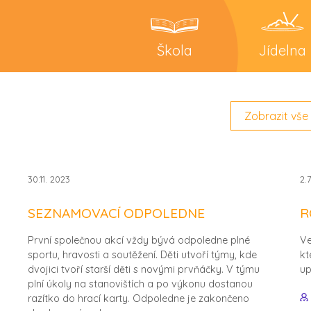
Škola
Jídelna
Zobrazit vše
30.11. 2023
2.
SEZNAMOVACÍ ODPOLEDNE
R
První společnou akcí vždy bývá odpoledne plné
Ve
sportu, hravosti a soutěžení. Děti utvoří týmy, kde
kt
dvojici tvoří starší děti s novými prvňáčky. V týmu
up
plní úkoly na stanovištích a po výkonu dostanou
razítko do hrací karty. Odpoledne je zakončeno