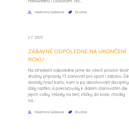
Halloweenu i Dušičkám. Na...
Vladimíra Gabková
Družina
2.7. 2023
ZÁBAVNÉ ODPOLEDNE NA UKONČENÍ
ROKU
Na středeční odpoledne jsme do všech prostor školn
družiny připravily 13 stanovišť pro sport i zábavu. Dě
dostaly hrací kartu, kam si po absolvování disciplíny
daly razítko a pokračovaly k dalším stanovištím dle
jejich volby. Házely na terč, míčky do koše, chodily
na...
Vladimíra Gabková
Družina