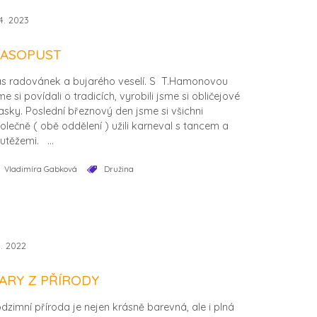
.4. 2023
ASOPUST
s radovánek a bujarého veselí. S T.Hamonovou
me si povídali o tradicích, vyrobili jsme si obličejové
sky. Poslední březnový den jsme si všichni
olečně ( obě oddělení ) užili karneval s tancem a
utěžemi. ...
Vladimíra Gabková
Družina
1. 2022
ARY Z PŘÍRODY
dzimní příroda je nejen krásně barevná, ale i plná