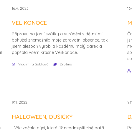
16.4. 2023
16
VELIKONOCE
M
Přípravy na jarní svátky a vyrábění s dětmi mi
Ča
bohužel znemožnila moje zdravotní absence, tak
js
jsem alespoň vyrobila každému malý dárek a
ma
l
popřála všem krásné Velikonoce.
sp
so
Vladimíra Gabková
Družina
9.11. 2022
9.1
HALLOWEEN, DUŠIČKY
D
.
Vše začalo dýní, která již neodmyslitelně patří
Po