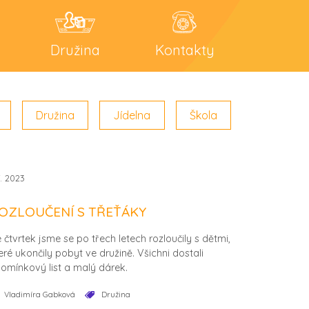
Družina
Kontakty
Družina
Jídelna
Škola
7. 2023
OZLOUČENÍ S TŘEŤÁKY
 čtvrtek jsme se po třech letech rozloučily s dětmi,
eré ukončily pobyt ve družině. Všichni dostali
omínkový list a malý dárek.
Vladimíra Gabková
Družina