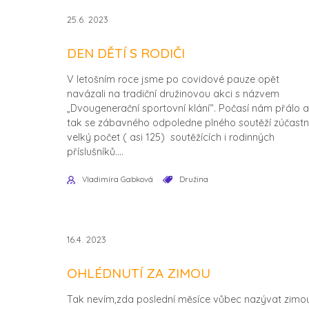
25.6. 2023
DEN DĚTÍ S RODIČI
V letošním roce jsme po covidové pauze opět
navázali na tradiční družinovou akci s názvem
„Dvougenerační sportovní klání“. Počasí nám přálo a
tak se zábavného odpoledne plného soutěží zúčastni
velký počet ( asi 125) soutěžících i rodinných
příslušníků....
Vladimíra Gabková
Družina
16.4. 2023
OHLÉDNUTÍ ZA ZIMOU
Tak nevím,zda poslední měsíce vůbec nazývat zimou