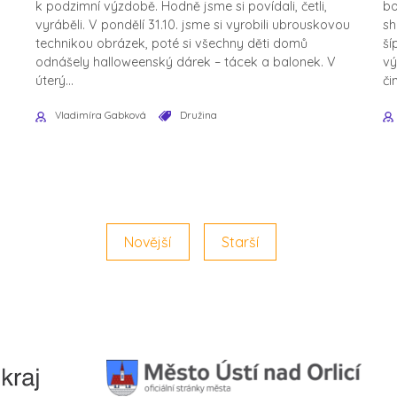
k podzimní výzdobě. Hodně jsme si povídali, četli,
bo
vyráběli. V pondělí 31.10. jsme si vyrobili ubrouskovou
sh
technikou obrázek, poté si všechny děti domů
ší
odnášely halloweenský dárek – tácek a balonek. V
vý
úterý...
či
Vladimíra Gabková
Družina
Novější
Starší