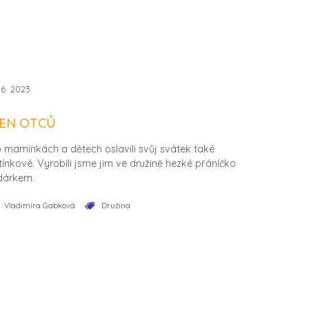
.6. 2023
EN OTCŮ
 maminkách a dětech oslavili svůj svátek také
tínkové. Vyrobili jsme jim ve družině hezké přáníčko
 dárkem.
Vladimíra Gabková
Družina