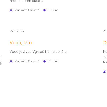
zhodnocením akce,...
Vladimíra Gabková
Družina
25.6. 2023
25
Voda, léto
D
Voda je život, Vykročili jsme do léta.
Po
ta
í
Vladimíra Gabková
Družina
s
ti