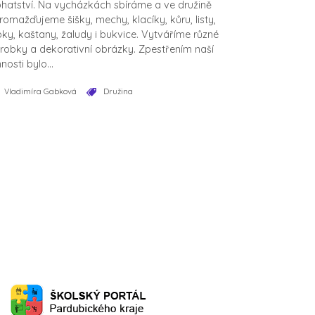
hatství. Na vycházkách sbíráme a ve družině
romažďujeme šišky, mechy, klacíky, kůru, listy,
pky, kaštany, žaludy i bukvice. Vytváříme různé
robky a dekorativní obrázky. Zpestřením naší
nnosti bylo...
Vladimíra Gabková
Družina