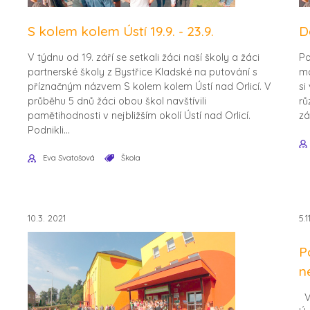
S kolem kolem Ústí 19.9. - 23.9.
D
V týdnu od 19. září se setkali žáci naší školy a žáci
Po
partnerské školy z Bystřice Kladské na putování s
mo
příznačným názvem S kolem kolem Ústí nad Orlicí. V
si
průběhu 5 dnů žáci obou škol navštívili
rů
pamětihodnosti v nejbližším okolí Ústí nad Orlicí.
zá
Podnikli...
Eva Svatošová
Škola
10.3. 2021
5.1
P
n
V