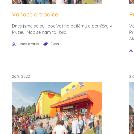
Vánoce a tradice
P
Dnes jsme se byli podívat na betlémy a perníčky v
Ve
Muzeu. Moc se nám to líbilo.
Př
Ak
Dana Krátká
Škola
26.9. 2022
2.