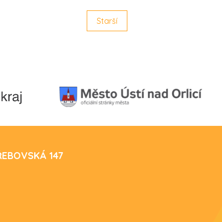
Starší
TŘEBOVSKÁ 147