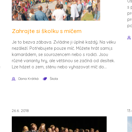
Ús
s 
pr
pr
po
Zahrajte si školku s míčem
Je to bezva zábava. Zvládne ji úplně každý. Na věku
nezáleží. Potřebujete pouze míč. Můžete hrát sami,s
kamarádem, se sourozencem nebo s rodiči. Jsou
různé varianty hry, ale většinou se začíná od desítek.
e
Lze házet o zem, stěnu nebo vyhazovat míč do...
Dana Krátká
Škola
26.6. 2018
13