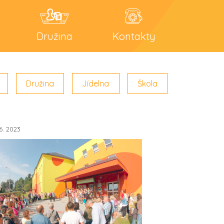
Družina
Kontakty
Družina
Jídelna
Škola
.6. 2023