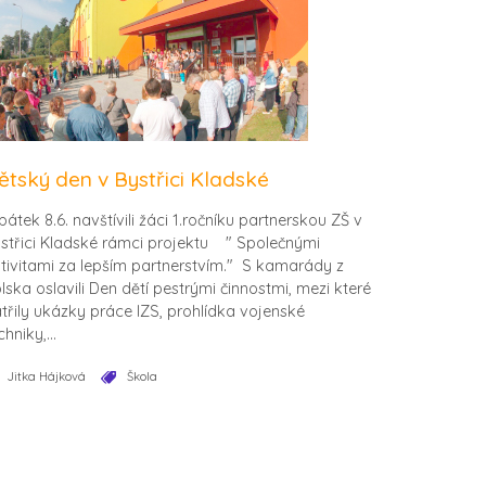
ětský den v Bystřici Kladské
pátek 8.6. navštívili žáci 1.ročníku partnerskou ZŠ v
střici Kladské rámci projektu " Společnými
tivitami za lepším partnerstvím." S kamarády z
lska oslavili Den dětí pestrými činnostmi, mezi které
třily ukázky práce IZS, prohlídka vojenské
chniky,...
Jitka Hájková
Škola