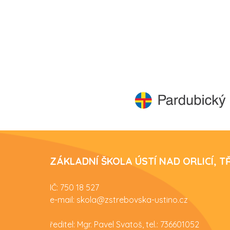
ZÁKLADNÍ ŠKOLA ÚSTÍ NAD ORLICÍ, 
IČ: 750 18 527
e-mail: skola@zstrebovska-ustino.cz
ředitel: Mgr. Pavel Svatoš, tel.: 736601052