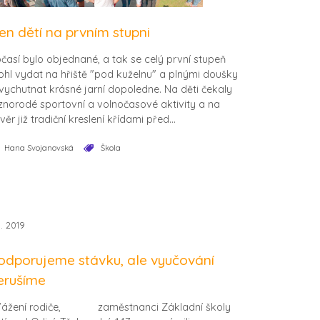
en dětí na prvním stupni
časí bylo objednané, a tak se celý první stupeň
hl vydat na hřiště "pod kuželnu" a plnými doušky
 vychutnat krásné jarní dopoledne. Na děti čekaly
znorodé sportovní a volnočasové aktivity a na
věr již tradiční kreslení křídami před...
Hana Svojanovská
Škola
1. 2019
odporujeme stávku, ale vyučování
erušíme
ážení rodiče, zaměstnanci Základní školy