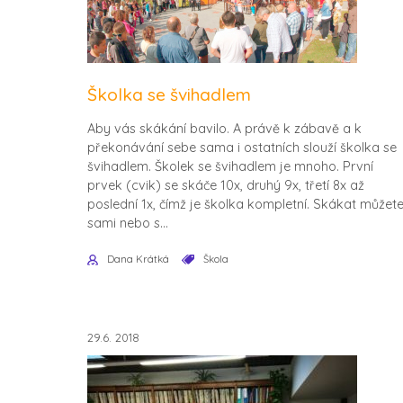
Školka se švihadlem
Aby vás skákání bavilo. A právě k zábavě a k
překonávání sebe sama i ostatních slouží školka se
švihadlem. Školek se švihadlem je mnoho. První
prvek (cvik) se skáče 10x, druhý 9x, třetí 8x až
poslední 1x, čímž je školka kompletní. Skákat můžet
sami nebo s...
Dana Krátká
Škola
29.6. 2018