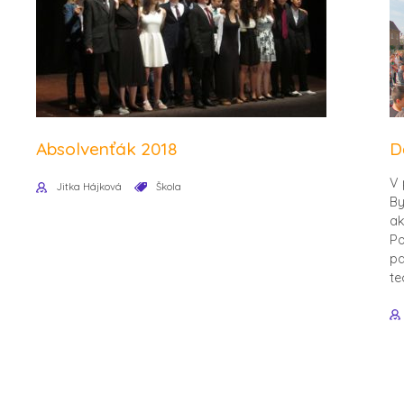
Absolvenťák 2018
D
V 
Jitka Hájková
Škola
By
ak
Po
pa
te