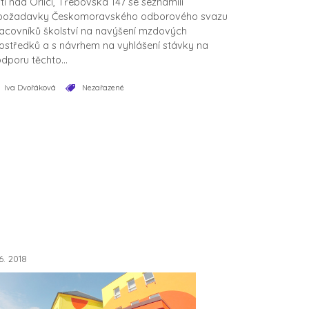
tí nad Orlicí, Třebovská 147 se seznámili
požadavky Českomoravského odborového svazu
acovníků školství na navýšení mzdových
ostředků a s návrhem na vyhlášení stávky na
dporu těchto...
Iva Dvořáková
Nezařazené
.6. 2018