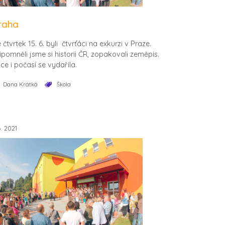
raha
 čtvrtek 15. 6. byli čtvrťáci na exkurzi v Praze.
ipomněli jsme si historii ČR, zopakovali zeměpis.
ce i počasí se vydařila.
Dana Krátká
Škola
6. 2021