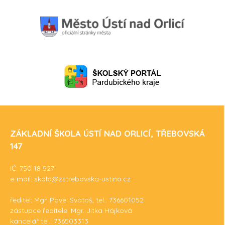
ZÁKLADNÍ ŠKOLA ÚSTÍ NAD ORLICÍ, TŘEBOVSKÁ
147
IČ: 750 18 527
e-mail: skola@zstrebovska-ustino.cz
ředitel: Mgr. Pavel Svatoš, tel.: 736601052
zástupce ředitele: Mgr. Jitka Hájková
kancelář tel.: 736503313