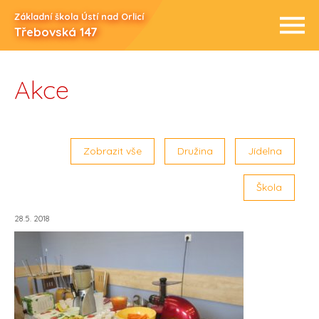
Základní škola Ústí nad Orlicí
Třebovská 147
Akce
Zobrazit vše
Družina
Jídelna
Škola
28.5. 2018