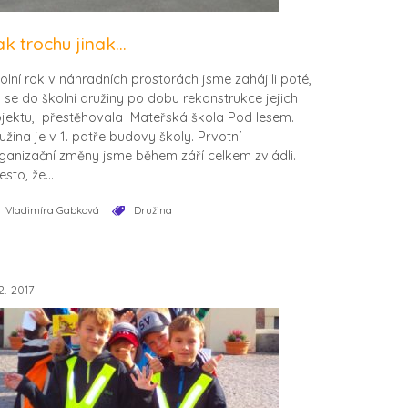
ak trochu jinak…
olní rok v náhradních prostorách jsme zahájili poté,
 se do školní družiny po dobu rekonstrukce jejich
jektu, přestěhovala Mateřská škola Pod lesem.
užina je v 1. patře budovy školy. Prvotní
ganizační změny jsme během září celkem zvládli. I
esto, že...
Vladimíra Gabková
Družina
2. 2017