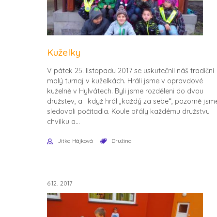
Kuželky
V pátek 25. listopadu 2017 se uskutečnil náš tradiční
malý turnaj v kuželkách. Hráli jsme v opravdové
kuželně v Hylvátech. Byli jsme rozděleni do dvou
družstev, a i když hrál „každý za sebe“, pozorně jsm
sledovali počitadla. Koule přály každému družstvu
chvilku a...
Jitka Hájková
Družina
6.12. 2017