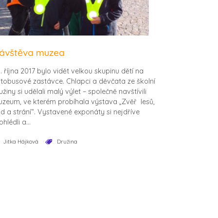
ávštěva muzea
. října 2017 bylo vidět velkou skupinu dětí na
tobusové zastávce. Chlapci a děvčata ze školní
užiny si udělali malý výlet – společně navštívili
zeum, ve kterém probíhala výstava „Zvěř lesů,
d a strání“. Vystavené exponáty si nejdříve
ohlédli a...
Jitka Hájková
Družina