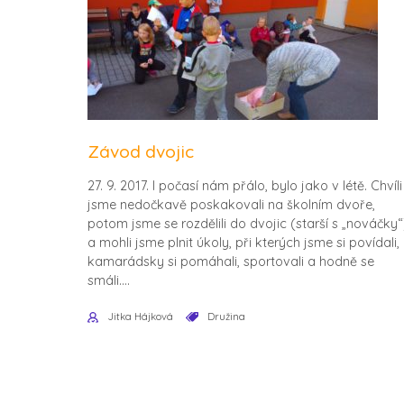
Závod dvojic
27. 9. 2017. I počasí nám přálo, bylo jako v létě. Chvíli
jsme nedočkavě poskakovali na školním dvoře,
potom jsme se rozdělili do dvojic (starší s „nováčky“
a mohli jsme plnit úkoly, při kterých jsme si povídali,
kamarádsky si pomáhali, sportovali a hodně se
smáli....
Jitka Hájková
Družina