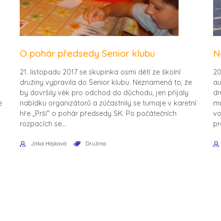
O pohár předsedy Senior klubu
N
21. listopadu 2017 se skupinka osmi dětí ze školní
20
družiny vypravila do Senior klubu. Neznamená to, že
au
by dovršily věk pro odchod do důchodu, jen přijaly
dr
e
nabídku organizátorů a zúčastnily se turnaje v karetní
mu
hře „Prší“ o pohár předsedy SK. Po počátečních
vo
rozpacích se...
pr
Jitka Hájková
Družina