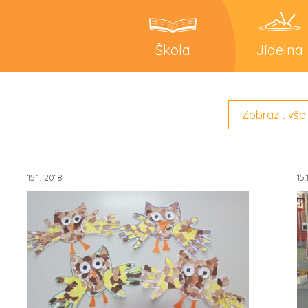
Škola
Jídelna
Zobrazit vše
15.1. 2018
15.