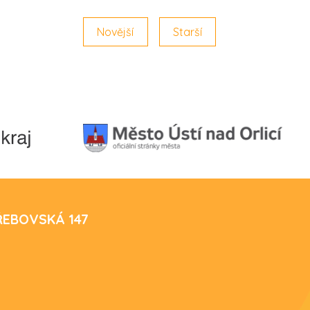
Novější
Starší
TŘEBOVSKÁ 147