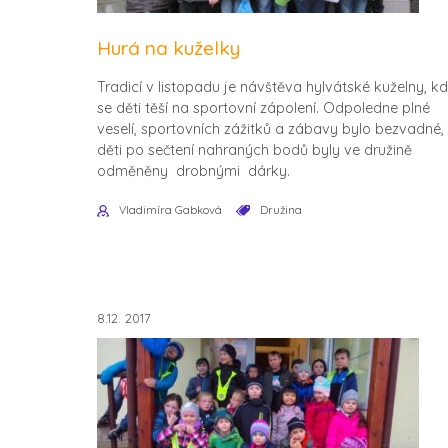
Hurá na kuželky
Tradicí v listopadu je návštěva hylvátské kuželny, k
se děti těší na sportovní zápolení. Odpoledne plné
veselí, sportovních zážitků a zábavy bylo bezvadné,
děti po sečtení nahraných bodů byly ve družině
odměněny drobnými dárky.
Vladimíra Gabková
Družina
8.12. 2017