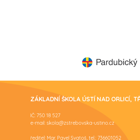
ZÁKLADNÍ ŠKOLA ÚSTÍ NAD ORLICÍ, 
IČ: 750 18 527
e-mail: skola@zstrebovska-ustino.cz
ředitel: Mgr. Pavel Svatoš, tel.: 736601052