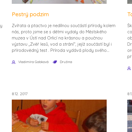
Pestrý podzim
T
dy
Zvířata a ptactvo je nedílnou součástí přírody kolem
Šk
nás, proto jsme se s dětmi vydaly do Městského
co
muzea v Ústí nad Orlicí na krásnou a poučnou
ob
výstavu „Zvěř lesů, vod a strání“, jejíž součástí byl i
Dr
přírodovědný test . Příroda vydává plody svého...
or
př
Vladimíra Gabková
Družina
8.12. 2017
8.1